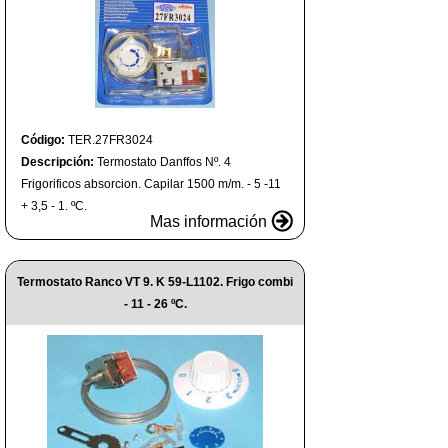
Código:
TER.27FR3024
Descripción:
Termostato Danffos Nº. 4
Frigorificos absorcion. Capilar 1500 m/m. - 5 -11
+ 3,5 - 1. ºC.
Mas información
Termostato Ranco VT 9. K 59-L1102. Frigo combi
- 11 - 26 ºC.